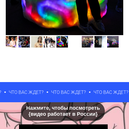
 ВАС ЖДЕТ?
ЧТО ВАС ЖДЕТ?
ЧТО ВАС ЖДЕТ?
ЧТО
Нажмите, чтобы посмотреть
{видео работает в России}