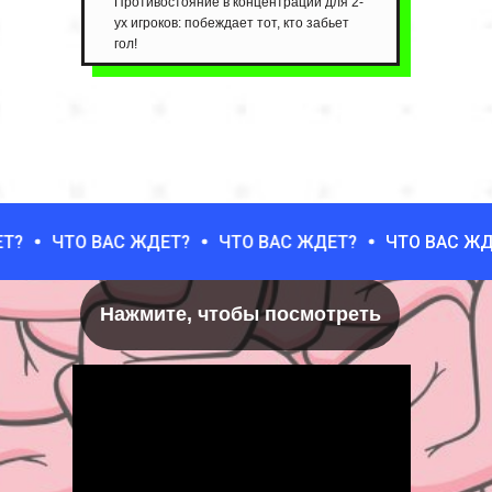
Противостояние в концентрации для 2-
ух игроков: побеждает тот, кто забьет
гол!
ЧТО ВАС ЖДЕТ?
ЧТО ВАС ЖДЕТ?
ЧТО ВАС ЖДЕТ?
Нажмите, чтобы посмотреть